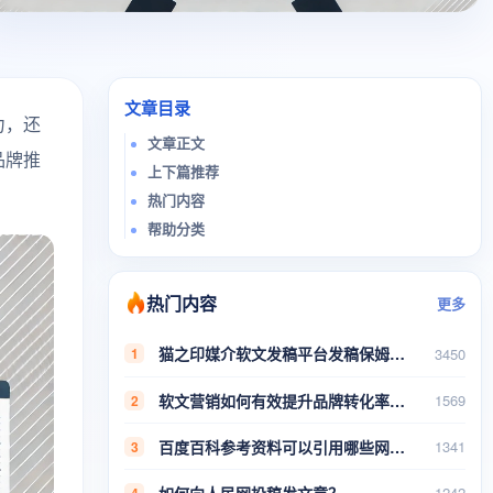
文章目录
力，还
文章正文
品牌推
上下篇推荐
热门内容
帮助分类
热门内容
更多
猫之印媒介软文发稿平台发稿保姆式教程
3450
1
软文营销如何有效提升品牌转化率？实用技巧与案例分析
1569
2
百度百科参考资料可以引用哪些网站稿件
1341
3
如何向人民网投稿发文章？
1242
4