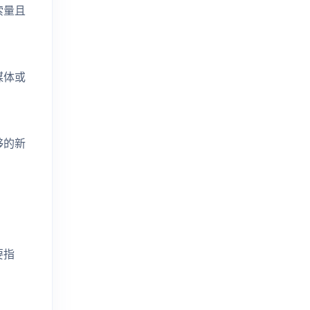
索量且
媒体或
够的新
要指