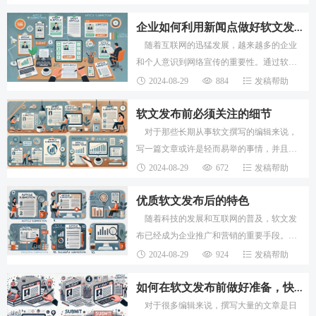
出高质量的文章并取得良好的传播效果并非
易事。
企业如何利用新闻点做好软文发布工作
随着互联网的迅猛发展，越来越多的企业
和个人意识到网络宣传的重要性。通过软文
发布等方式推广自己的产品和服务，不仅能
2024-08-29
884
发稿帮助
够提升知名度，还能为企业的营销转化打下
坚实基
软文发布前必须关注的细节
对于那些长期从事软文撰写的编辑来说，
写一篇文章或许是轻而易举的事情，并且能
够快速生成高质量的内容。然而，对于新手
2024-08-29
672
发稿帮助
编辑来说，撰写出一篇成功的软文并不是件
容易的
优质软文发布后的特色
随着科技的发展和互联网的普及，软文发
布已经成为企业推广和营销的重要手段。一
篇优质的软文不仅能够提升企业的知名度，
2024-08-29
924
发稿帮助
还能有效地带动产品和服务的销售。那么，
优质的
如何在软文发布前做好准备，快速打造爆款文章
对于很多编辑来说，撰写大量的文章是日