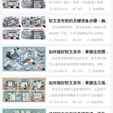
常工作的一部分，然而，仅仅数量上的积累
并不能保证软文的成功。如果想要真正让软
2024-08-28
1037
发稿帮助
文在网络上引起广泛关注，编辑们必须掌握
一些技
软文发布前的关键准备步骤：确保更高的传播效果
在互联网营销中，软文发布是一种极为有
效的推广手段。它不仅能够提升企业的知名
度，还能为企业的产品和服务带来更多潜在
2024-08-28
685
发稿帮助
客户。然而，许多编辑在发布软文后发现文
章的阅
如何做好软文发布：掌握这些撰写方法和方向
在信息传播高度发达的今天，每天我们都
可以通过各种途径获取大量的资讯。然而，
尽管视频内容越来越受欢迎，软文依旧在企
2024-08-28
1092
发稿帮助
业推广中占据着重要位置。尤其是在客户通
过网络
如何做好软文发布：掌握这几项关键事项
在当今互联网飞速发展的时代，企业和个
人都在积极利用网络平台进行产品和服务的
推广。尽管传播形式不断演变，从传统软文
2024-08-28
728
发稿帮助
到现代视频营销，但软文仍然在企业品牌塑