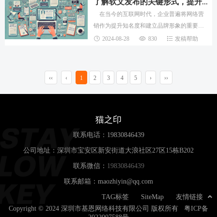
造和信
了解软文发布的关键形式，提升营销效果
在当今的互联网时代，企业普遍将网络营
销作为提升知名度和建立品牌形象的重要手
段。软文发布因其成本低、周期长且能够在
2024-08-28
830
发稿帮助
互联网上形成持续的信息沉淀，成为了许多
企业的
‹‹
‹
1
2
3
4
5
›
››
猫之印
联系电话：
19830846439
公司地址：深圳市宝安区新安街道大浪社区27区15栋B202
联系微信：
19830846439
联系邮箱：maozhiyin@qq.com
TAG标签
SiteMap
友情链接
Copyright © 2024 深圳市基恩网络科技有限公司 版权所有
粤ICP备
2022007588号