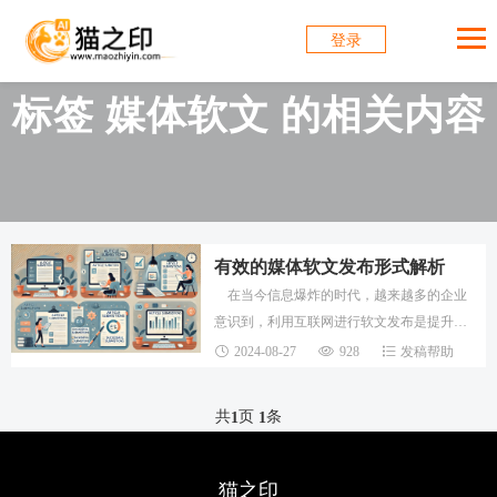
登录
标签 媒体软文 的相关内容
有效的媒体软文发布形式解析
在当今信息爆炸的时代，越来越多的企业
意识到，利用互联网进行软文发布是提升品
牌知名度和市场竞争力的重要手段。软文发
2024-08-27
928
发稿帮助
布不仅能为企业积累长期的网络信息沉淀，
还能有
共
页
条
1
1
猫之印