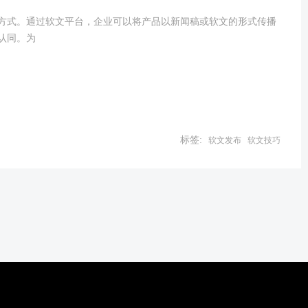
方式。通过软文平台，企业可以将产品以新闻稿或软文的形式传播
认同。为
标签:
软文发布
软文技巧