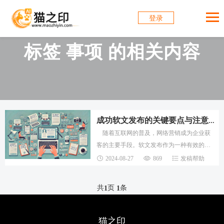
登录
标签 事项 的相关内容
成功软文发布的关键要点与注意事项
随着互联网的普及，网络营销成为企业获
客的主要手段。软文发布作为一种有效的网
络营销方式，以其低成本和高转化率的特
2024-08-27
869
发稿帮助
点，深受企业青睐。然而，要想在信息爆炸
的时代脱
共
页
条
1
1
猫之印